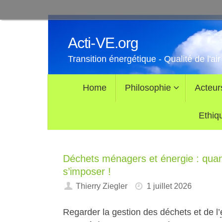
Passer
au
Acti-VE.org
contenu
Transition énergétique - Qualité de l'air
Passer
Home
Philosophie
Acteur
au
contenu
Ethiq
Déchets ménagers et énergie : quand
s’imposer !
Thierry Ziegler
1 juillet 2026
Regarder la gestion des déchets et de l’