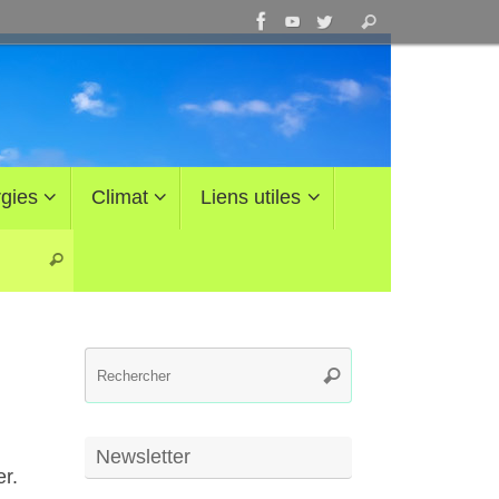
Recherche
Rechercher
pour
:
gies
Climat
Liens utiles
Recherche pour :
Rechercher
Recherche
Rechercher
pour
:
Newsletter
r.