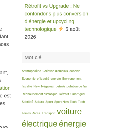
Rétrofit vs Upgrade : Ne
confondons plus conversion
d’énergie et upcycling
ie
technologique
5 août
lant
2026
nces
Mot-clé
Anthropocène
Création d'emplois
ecocide
ant,
Economie
efficacité
energie
Environement
à
fiscalité
New
Négawatt
petrole
pollution de l'air
ation
Réchauffement climatique
Rétrofit
Smart grid
e est
Sobriété
Solaire
Sport
Sport New Tech
Tech
des
voiture
Terres Rares
Transport
électrique
énergie