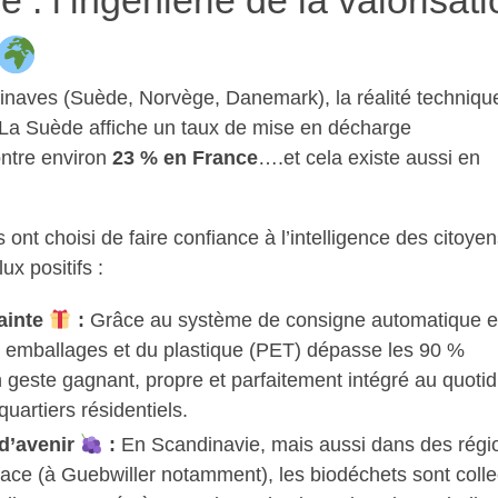
: l’ingénierie de la valorisati
ndinaves (Suède, Norvège, Danemark), la réalité techniqu
 La Suède affiche un taux de mise en décharge
ontre environ
23 % en France
….et cela existe aussi en
 ont choisi de faire confiance à l’intelligence des citoye
ux positifs :
rainte
:
Grâce au système de consigne automatique 
des emballages et du plastique (PET) dépasse les 90 %
n geste gagnant, propre et parfaitement intégré au quotid
uartiers résidentiels.
d’avenir
:
En Scandinavie, mais aussi dans des régi
ace (à Guebwiller notamment), les biodéchets sont colle