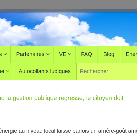
s
Partenaires
VE
FAQ
Blog
Ener
ue
Autocollants ludiques
 la gestion publique régresse, le citoyen doit
énergie
au niveau local laisse parfois un arrière-
go
ût ame