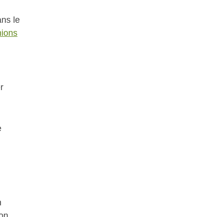
ans le
mions
r
e
n
ion