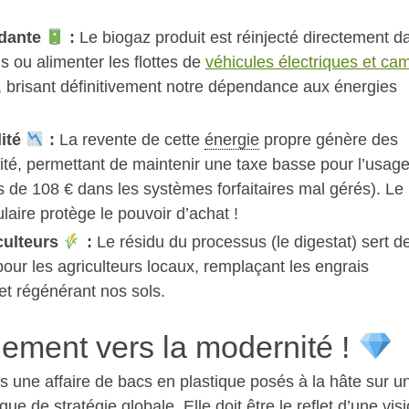
ndante
:
Le biogaz produit est réinjecté directement d
s ou alimenter les flottes de
véhicules électriques et ca
, brisant définitivement notre dépendance aux énergies
lité
:
La revente de cette
énergie
propre génère des
vité, permettant de maintenir une taxe basse pour l’usage
s de 108 € dans les systèmes forfaitaires mal gérés). Le
laire protège le pouvoir d’achat !
culteurs
:
Le résidu du processus (le digestat) sert d
 pour les agriculteurs locaux, remplaçant les engrais
et régénérant nos sols.
ement vers la modernité !
as une affaire de bacs en plastique posés à la hâte sur u
 de stratégie globale. Elle doit être le reflet d’une vis