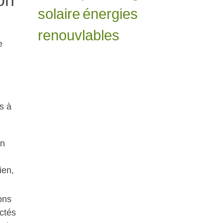
on
solaire
énergies
renouvlables
e
ns à
en
ien,
ons
ctés