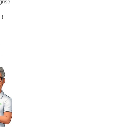
grise
 !