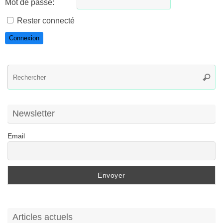
Mot de passe:
Rester connecté
Connexion
R
Reche
po
:
Newsletter
Email
Articles actuels