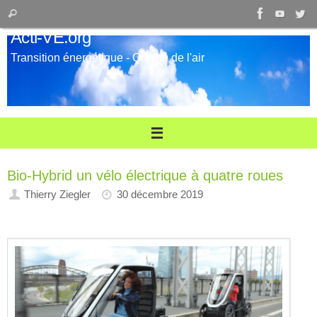
Passer
Recherche
Rechercher
au
pour
Acti-VE.org
contenu
:
Transition énergétique - Qualité de l'air
Bio-Hybrid un vélo électrique à quatre roues
Thierry Ziegler
30 décembre 2019