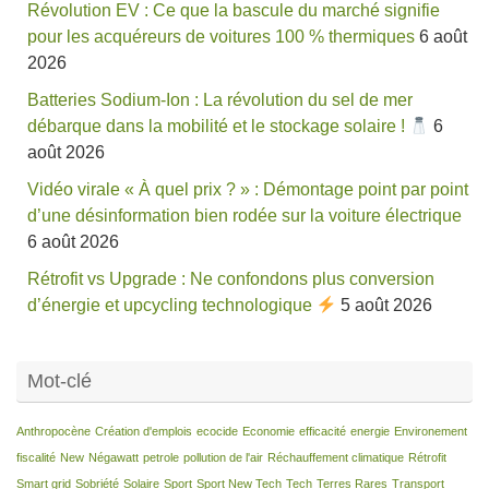
Révolution EV : Ce que la bascule du marché signifie
pour les acquéreurs de voitures 100 % thermiques
6 août
2026
Batteries Sodium-Ion : La révolution du sel de mer
débarque dans la mobilité et le stockage solaire !
6
août 2026
Vidéo virale « À quel prix ? » : Démontage point par point
d’une désinformation bien rodée sur la voiture électrique
6 août 2026
Rétrofit vs Upgrade : Ne confondons plus conversion
d’énergie et upcycling technologique
5 août 2026
Mot-clé
Anthropocène
Création d'emplois
ecocide
Economie
efficacité
energie
Environement
fiscalité
New
Négawatt
petrole
pollution de l'air
Réchauffement climatique
Rétrofit
Smart grid
Sobriété
Solaire
Sport
Sport New Tech
Tech
Terres Rares
Transport