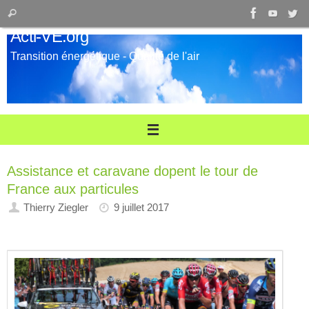
Passer
Recherche
Rechercher
au
pour
Acti-VE.org
contenu
:
Transition énergétique - Qualité de l'air
Assistance et caravane dopent le tour de
France aux particules
Thierry Ziegler
9 juillet 2017