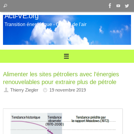
Passer
Recherche
Rechercher
au
pour
Acti-VE.org
contenu
:
Transition énergétique - Qualité de l'air
Alimenter les sites pétroliers avec l’énergies
renouvelables pour extraire plus de pétrole
Thierry Ziegler
19 novembre 2019