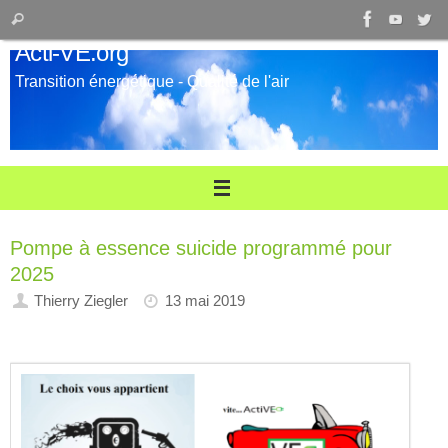
Passer
Recherche
Rechercher
au
pour
Acti-VE.org
contenu
:
Transition énergétique - Qualité de l'air
Pompe à essence suicide programmé pour
2025
Thierry Ziegler
13 mai 2019