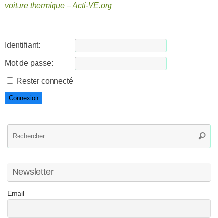
voiture thermique – Acti-VE.org
Identifiant:
Mot de passe:
Rester connecté
Connexion
R
Reche
po
:
Newsletter
Email