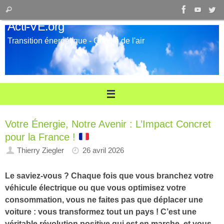
Passer
Recherche
Rechercher
au
pour
Acti-VE.org
contenu
:
Transition énergétique - Qualité de l'air
Votre Énergie, Notre Avenir : L’Impact Concret
pour la France !
Thierry Ziegler
26 avril 2026
Le saviez-vous ? Chaque fois que vous branchez votre
véhicule électrique ou que vous optimisez votre
consommation, vous ne faites pas que déplacer une
voiture : vous transformez tout un pays ! C’est une
véritable révolution positive qui est en marche, et vous