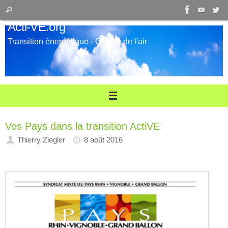
Passer
Recherche
Rechercher
au
pour
Acti-VE.org
contenu
:
Transition énergétique - Qualité de l'air
Vos Pays dans la transition ActiVE
Thierry Ziegler
8 août 2016