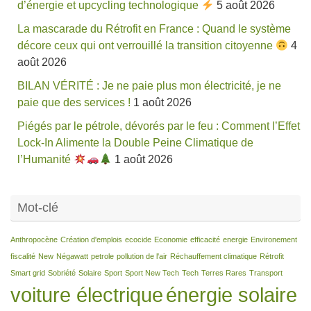
d’énergie et upcycling technologique
5 août 2026
La mascarade du Rétrofit en France : Quand le système
décore ceux qui ont verrouillé la transition citoyenne
4
août 2026
BILAN VÉRITÉ : Je ne paie plus mon électricité, je ne
paie que des services !
1 août 2026
Piégés par le pétrole, dévorés par le feu : Comment l’Effet
Lock-In Alimente la Double Peine Climatique de
l’Humanité
1 août 2026
Mot-clé
Anthropocène
Création d'emplois
ecocide
Economie
efficacité
energie
Environement
fiscalité
New
Négawatt
petrole
pollution de l'air
Réchauffement climatique
Rétrofit
Smart grid
Sobriété
Solaire
Sport
Sport New Tech
Tech
Terres Rares
Transport
voiture électrique
énergie solaire