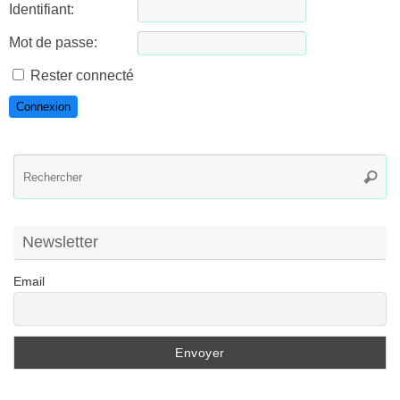
Identifiant:
Mot de passe:
Rester connecté
Connexion
R
Reche
po
:
Newsletter
Email