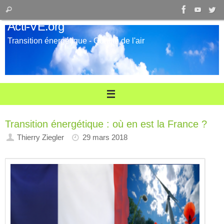
Passer
Recherche
Rechercher
au
pour
Acti-VE.org
contenu
:
Transition énergétique - Qualité de l'air
Transition énergétique : où en est la France ?
Thierry Ziegler
29 mars 2018