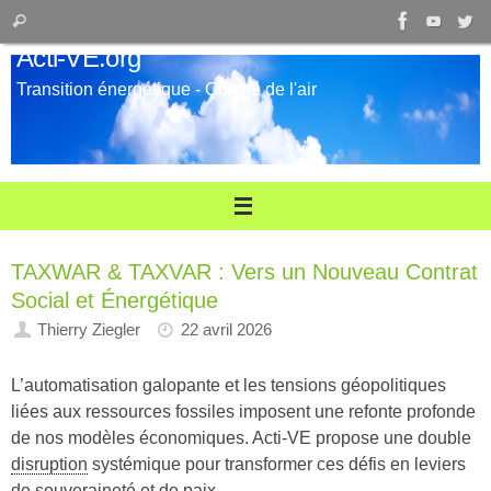
Passer
Recherche
Rechercher
au
pour
Acti-VE.org
contenu
:
Transition énergétique - Qualité de l'air
TAXWAR & TAXVAR : Vers un Nouveau Contrat
Social et Énergétique
Thierry Ziegler
22 avril 2026
L’automatisation galopante et les tensions géopolitiques
liées aux ressources fossiles imposent une refonte profonde
de nos modèles économiques. Acti-VE propose une double
disruption
systémique pour transformer ces défis en leviers
de souveraineté et de paix.