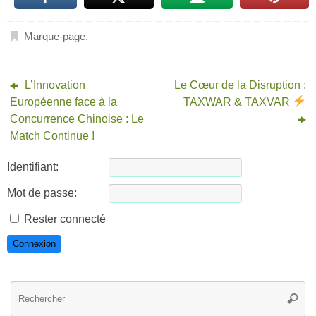
Marque-page
.
L’Innovation
Le Cœur de la Disruption :
Européenne face à la
TAXWAR & TAXVAR
Concurrence Chinoise : Le
Match Continue !
Identifiant:
Mot de passe:
Rester connecté
Connexion
R
Reche
po