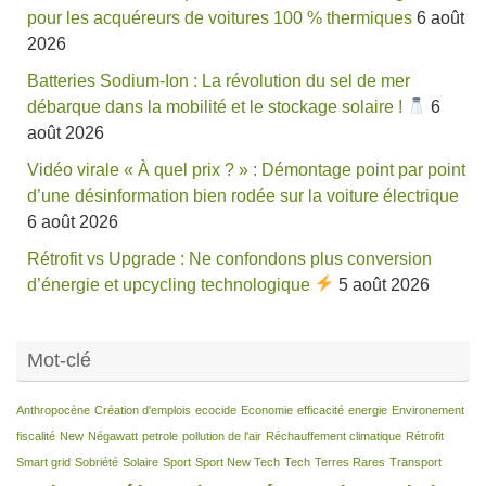
pour les acquéreurs de voitures 100 % thermiques
6 août
2026
Batteries Sodium-Ion : La révolution du sel de mer
débarque dans la mobilité et le stockage solaire !
6
août 2026
Vidéo virale « À quel prix ? » : Démontage point par point
d’une désinformation bien rodée sur la voiture électrique
6 août 2026
Rétrofit vs Upgrade : Ne confondons plus conversion
d’énergie et upcycling technologique
5 août 2026
Mot-clé
Anthropocène
Création d'emplois
ecocide
Economie
efficacité
energie
Environement
fiscalité
New
Négawatt
petrole
pollution de l'air
Réchauffement climatique
Rétrofit
Smart grid
Sobriété
Solaire
Sport
Sport New Tech
Tech
Terres Rares
Transport