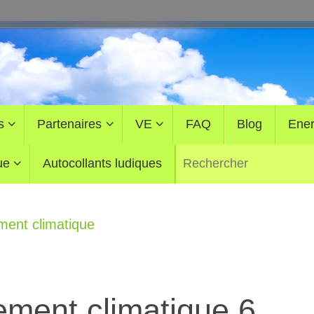
s
Partenaires
VE
FAQ
Blog
Ener
ue
Autocollants ludiques
ment climatique
ment climatique 6