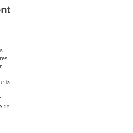
ent
.
es
res.
r
r la
t
e de