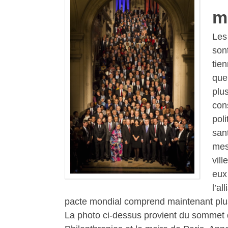
m
Les
son
tie
que
plu
con
pol
san
mes
vill
eux
l’al
pacte mondial comprend maintenant plus 
La photo ci-dessus provient du sommet d