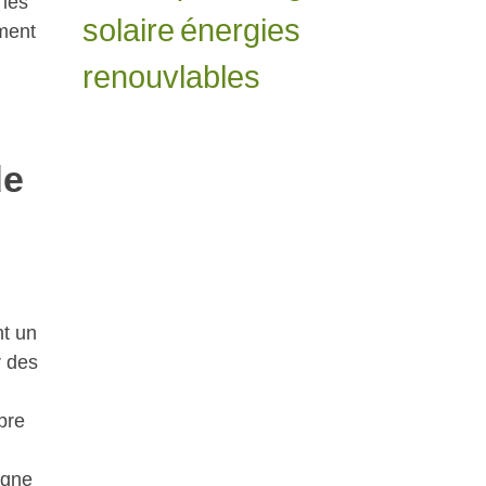
 les
solaire
énergies
ement
renouvlables
de
nt un
r des
pre
agne