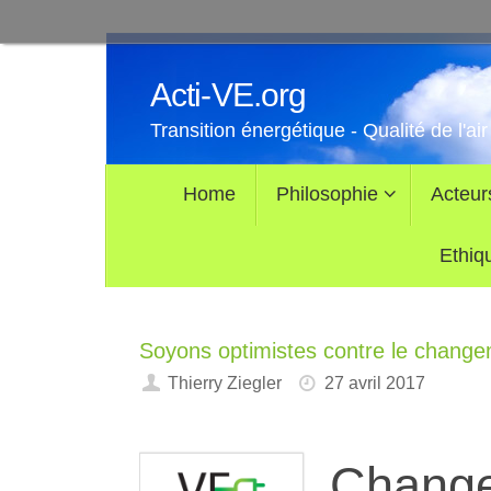
Passer
au
Acti-VE.org
contenu
Transition énergétique - Qualité de l'air
Passer
Home
Philosophie
Acteur
au
contenu
Ethiq
Soyons optimistes contre le change
Thierry Ziegler
27 avril 2017
Change