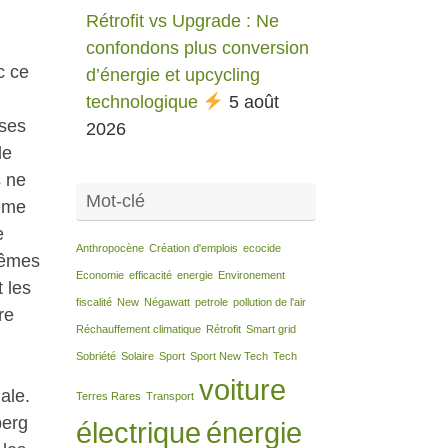
Rétrofit vs Upgrade : Ne
confondons plus conversion
c ce
d’énergie et upcycling
technologique
5 août
oses
2026
de
s ne
Mot-clé
ème
e
Anthropocène
Création d'emplois
ecocide
mêmes
Economie
efficacité
energie
Environement
 les
fiscalité
New
Négawatt
petrole
pollution de l'air
re
Réchauffement climatique
Rétrofit
Smart grid
Sobriété
Solaire
Sport
Sport New Tech
Tech
voiture
ale.
Terres Rares
Transport
berg
électrique
énergie