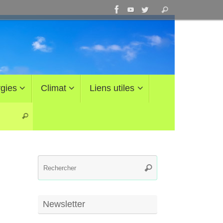
Recherche
Rechercher
pour
:
gies
Climat
Liens utiles
Recherche pour :
Rechercher
Recherche
Rechercher
pour
:
Newsletter