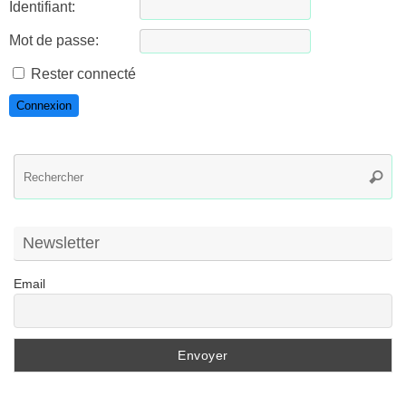
Identifiant:
Mot de passe:
Rester connecté
Connexion
R
Reche
po
:
Newsletter
Email