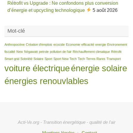
Rétrofit vs Upgrade : Ne confondons plus conversion
d’énergie et upcycling technologique
5 août 2026
Mot-clé
Anthropocène
Création d'emplois
ecocide
Economie
efficacité
energie
Environement
fiscalité
New
Négawatt
petrole
pollution de l'air
Réchauffement climatique
Rétrofit
Smart grid
Sobriété
Solaire
Sport
Sport New Tech
Tech
Terres Rares
Transport
voiture électrique
énergie solaire
énergies renouvlables
Acti-Ve.org - Transition énergétique - qualité de l'air
Mentions légales
Contact