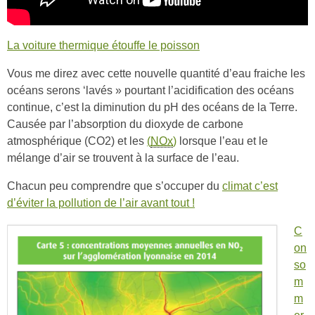
La voiture thermique étouffe le poisson
Vous me direz avec cette nouvelle quantité d’eau fraiche les
océans serons ‘lavés » pourtant l’acidification des océans
continue, c’est la diminution du pH des océans de la Terre.
Causée par l’absorption du dioxyde de carbone
atmosphérique (CO2) et les
(
NOx
)
lorsque l’eau et le
mélange d’air se trouvent à la surface de l’eau.
Chacun peu comprendre que s’occuper du
climat c’est
d’éviter la pollution de l’air avant tout !
C
on
so
m
m