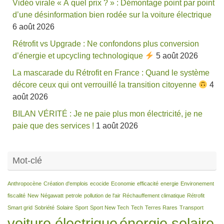
Vidéo virale « À quel prix ? » : Démontage point par point
d’une désinformation bien rodée sur la voiture électrique
6 août 2026
Rétrofit vs Upgrade : Ne confondons plus conversion
d’énergie et upcycling technologique
5 août 2026
La mascarade du Rétrofit en France : Quand le système
décore ceux qui ont verrouillé la transition citoyenne
4
août 2026
BILAN VÉRITÉ : Je ne paie plus mon électricité, je ne
paie que des services !
1 août 2026
Mot-clé
Anthropocène
Création d'emplois
ecocide
Economie
efficacité
energie
Environement
fiscalité
New
Négawatt
petrole
pollution de l'air
Réchauffement climatique
Rétrofit
Smart grid
Sobriété
Solaire
Sport
Sport New Tech
Tech
Terres Rares
Transport
voiture électrique
énergie solaire