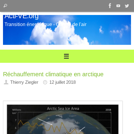
Passer
Recherche
Rechercher
au
pour
Acti-VE.org
contenu
:
Transition énergétique - Qualité de l'air
Réchauffement climatique en arctique
Thierry Ziegler
12 juillet 2018