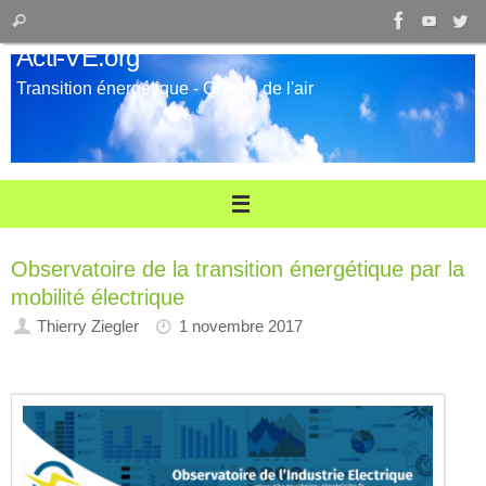
Passer
Recherche
Rechercher
au
pour
Acti-VE.org
contenu
:
Transition énergétique - Qualité de l'air
Observatoire de la transition énergétique par la
mobilité électrique
Thierry Ziegler
1 novembre 2017