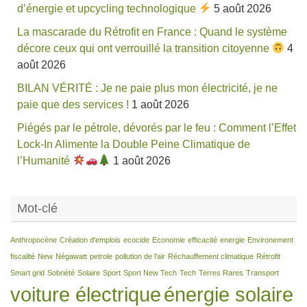
d’énergie et upcycling technologique
5 août 2026
La mascarade du Rétrofit en France : Quand le système
décore ceux qui ont verrouillé la transition citoyenne
4
août 2026
BILAN VÉRITÉ : Je ne paie plus mon électricité, je ne
paie que des services !
1 août 2026
Piégés par le pétrole, dévorés par le feu : Comment l’Effet
Lock-In Alimente la Double Peine Climatique de
l’Humanité
1 août 2026
Mot-clé
Anthropocène
Création d'emplois
ecocide
Economie
efficacité
energie
Environement
fiscalité
New
Négawatt
petrole
pollution de l'air
Réchauffement climatique
Rétrofit
Smart grid
Sobriété
Solaire
Sport
Sport New Tech
Tech
Terres Rares
Transport
voiture électrique
énergie solaire