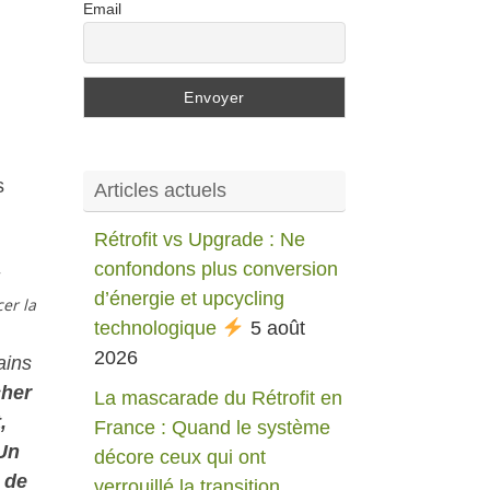
Email
s
Articles actuels
Rétrofit vs Upgrade : Ne
confondons plus conversion
d’énergie et upcycling
er la
technologique
5 août
2026
ains
cher
La mascarade du Rétrofit en
,
France : Quand le système
 Un
décore ceux qui ont
 de
verrouillé la transition