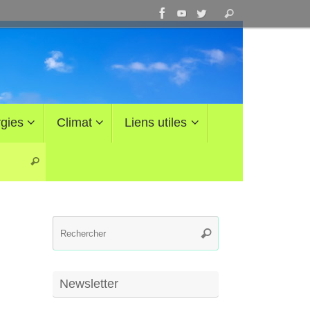
Recherche
Rechercher
pour
:
gies
Climat
Liens utiles
Recherche pour :
Rechercher
Recherche
Rechercher
pour
:
Newsletter