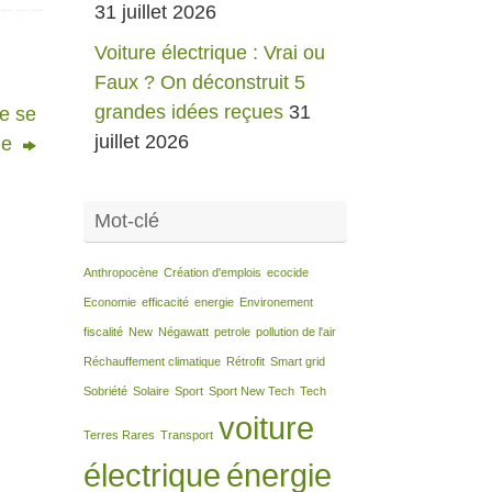
31 juillet 2026
Voiture électrique : Vrai ou
Faux ? On déconstruit 5
grandes idées reçues
31
ue se
juillet 2026
ge
Mot-clé
Anthropocène
Création d'emplois
ecocide
Economie
efficacité
energie
Environement
fiscalité
New
Négawatt
petrole
pollution de l'air
Réchauffement climatique
Rétrofit
Smart grid
Sobriété
Solaire
Sport
Sport New Tech
Tech
voiture
Terres Rares
Transport
électrique
énergie