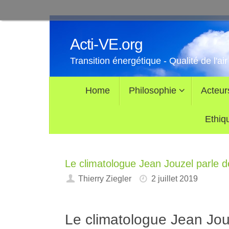
Passer
au
Acti-VE.org
contenu
Transition énergétique - Qualité de l'air
Passer
Home
Philosophie
Acteur
au
contenu
Ethiq
Le climatologue Jean Jouzel parle de
Thierry Ziegler
2 juillet 2019
Le climatologue Jean Jouz