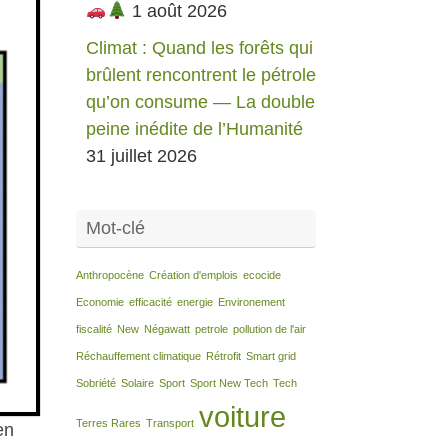
1 août 2026
Climat : Quand les forêts qui
brûlent rencontrent le pétrole
qu’on consume — La double
peine inédite de l’Humanité
31 juillet 2026
Mot-clé
Anthropocène
Création d'emplois
ecocide
Economie
efficacité
energie
Environement
fiscalité
New
Négawatt
petrole
pollution de l'air
Réchauffement climatique
Rétrofit
Smart grid
Sobriété
Solaire
Sport
Sport New Tech
Tech
voiture
Terres Rares
Transport
en