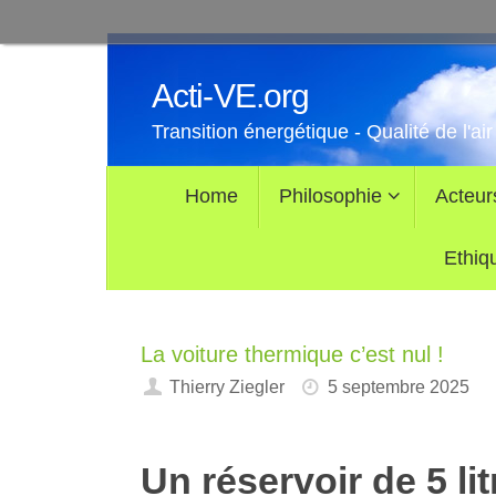
Passer
au
Acti-VE.org
contenu
Transition énergétique - Qualité de l'air
Passer
Home
Philosophie
Acteur
au
contenu
Ethiq
La voiture thermique c’est nul !
Thierry Ziegler
5 septembre 2025
Un réservoir de 5 li