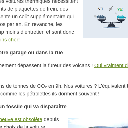
Les voitures thermiques nécessitent
s de plaquettes de frein, des
sente un coût supplémentaire qui
ros par an. En revanche, les
up moins d’entretien et sont donc
ins cher
!
otre garage ou dans la rue
ement dépassent la fureur des volcans !
Oui vraiment 
ns de tonnes de CO₂ en 9h. Nos voitures ? L’équivalent 
comme les pétrolettes ils dorment souvent !
un fossile qui va disparaître
neuve est obsolète
depuis
e choix de la voiture