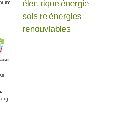
électrique
énergie
thium
solaire
énergies
renouvlables
ui
z
long