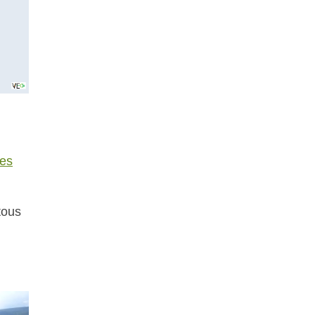
des
tous