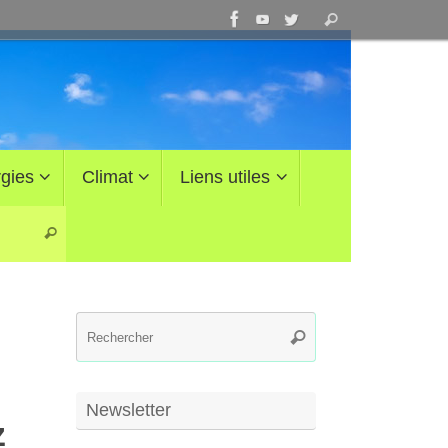
Recherche
Rechercher
pour
:
gies
Climat
Liens utiles
Recherche pour :
Rechercher
Recherche
Rechercher
pour
:
Newsletter
z