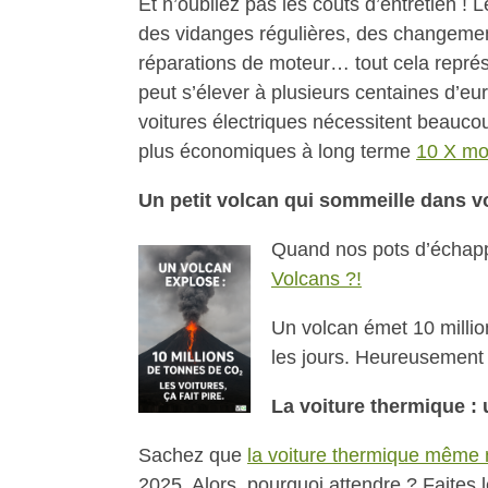
Et n’oubliez pas les coûts d’entretien ! 
des vidanges régulières, des changement
réparations de moteur… tout cela repré
peut s’élever à plusieurs centaines d’eu
voitures électriques nécessitent beauco
plus économiques à long terme
10 X mo
Un petit volcan qui sommeille dans v
Quand nos pots d’échapp
Volcans ?!
Un volcan émet 10 millio
les jours. Heureusement 
La voiture thermique : 
Sachez que
la voiture thermique même 
2025. Alors, pourquoi attendre ? Faites l