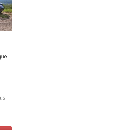
que
lus
a