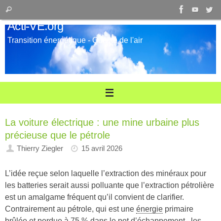
Passer
Recherche
Rechercher
au
pour
Acti-VE.org
contenu
:
Transition énergétique - Qualité de l'air
La voiture électrique : une mine urbaine plus
précieuse que le pétrole
Thierry Ziegler
15 avril 2026
L’idée reçue selon laquelle l’extraction des minéraux pour
les batteries serait aussi polluante que l’extraction pétrolière
est un amalgame fréquent qu’il convient de clarifier.
Contrairement au pétrole, qui est une
énergie
primaire
brûlée et perdue à 75 % dans le pot d’échappement , les