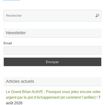
R
Reche
po
:
Newsletter
Email
Articles actuels
Le Grand Bilan ActiVE : Pourquoi vous jetez encore votre
argent par le pot d’échappement (et comment l’arrêter) !
7
août 2026