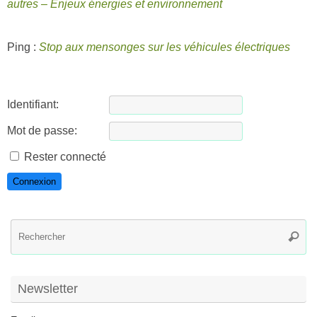
autres – Enjeux énergies et environnement
Ping :
Stop aux mensonges sur les véhicules électriques
Identifiant:
Mot de passe:
Rester connecté
Connexion
R
Reche
po
:
Newsletter