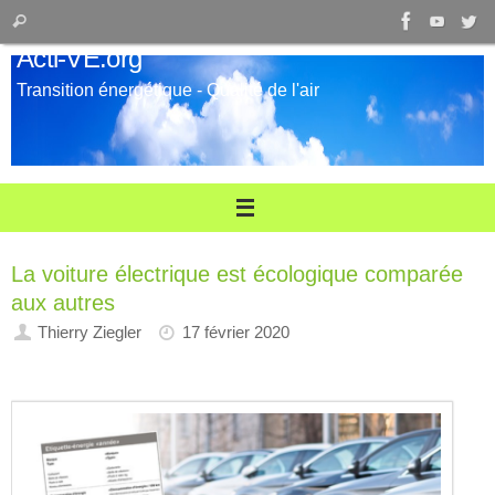
Passer
Recherche
Rechercher
au
pour
Acti-VE.org
contenu
:
Transition énergétique - Qualité de l'air
La voiture électrique est écologique comparée
aux autres
Thierry Ziegler
17 février 2020