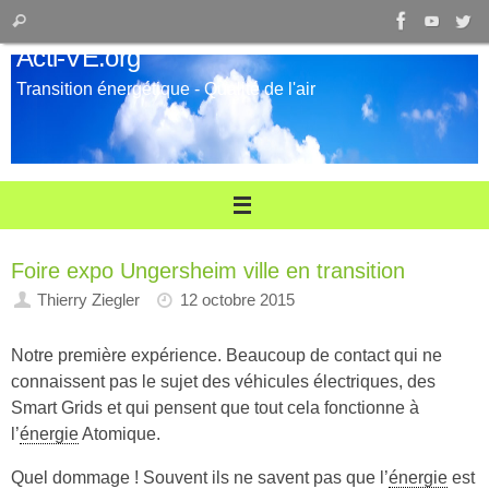
Passer
Recherche
Rechercher
au
pour
Acti-VE.org
contenu
:
Transition énergétique - Qualité de l'air
Foire expo Ungersheim ville en transition
Thierry Ziegler
12 octobre 2015
Notre première expérience. Beaucoup de contact qui ne
connaissent pas le sujet des véhicules électriques, des
Smart Grids et qui pensent que tout cela fonctionne à
l’
énergie
Atomique.
Quel dommage ! Souvent ils ne savent pas que l’
énergie
est