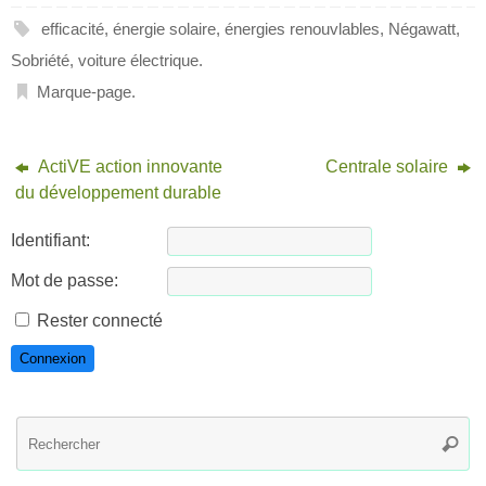
efficacité
,
énergie solaire
,
énergies renouvlables
,
Négawatt
,
Sobriété
,
voiture électrique
.
Marque-page
.
ActiVE action innovante
Centrale solaire
du développement durable
Identifiant:
Mot de passe:
Rester connecté
Connexion
R
Reche
po
: