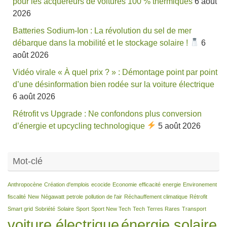
pour les acquéreurs de voitures 100 % thermiques
6 août
2026
Batteries Sodium-Ion : La révolution du sel de mer
débarque dans la mobilité et le stockage solaire !
6
août 2026
Vidéo virale « À quel prix ? » : Démontage point par point
d’une désinformation bien rodée sur la voiture électrique
6 août 2026
Rétrofit vs Upgrade : Ne confondons plus conversion
d’énergie et upcycling technologique
5 août 2026
Mot-clé
Anthropocène
Création d'emplois
ecocide
Economie
efficacité
energie
Environement
fiscalité
New
Négawatt
petrole
pollution de l'air
Réchauffement climatique
Rétrofit
Smart grid
Sobriété
Solaire
Sport
Sport New Tech
Tech
Terres Rares
Transport
voiture électrique
énergie solaire