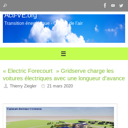
Passer
Recherche
Rechercher
au
pour
Acti-VE.org
contenu
:
Transition énergétique - Qualité de l'air
« Electric Forecourt » Gridserve charge les
voitures électriques avec une longueur d’avance
Thierry Ziegler
21 mars 2020