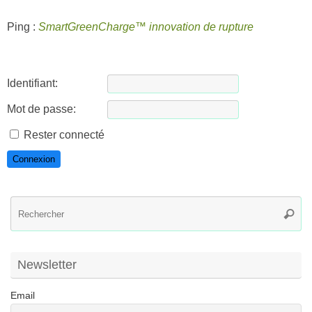
Ping :
SmartGreenCharge™ innovation de rupture
Identifiant:
Mot de passe:
Rester connecté
Connexion
R
Reche
po
:
Newsletter
Email