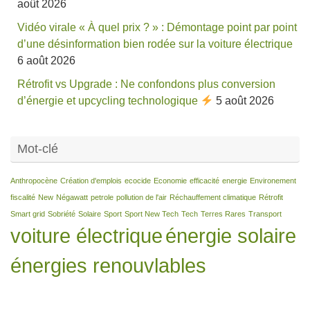
août 2026
Vidéo virale « À quel prix ? » : Démontage point par point
d’une désinformation bien rodée sur la voiture électrique
6 août 2026
Rétrofit vs Upgrade : Ne confondons plus conversion
d’énergie et upcycling technologique
5 août 2026
Mot-clé
Anthropocène
Création d'emplois
ecocide
Economie
efficacité
energie
Environement
fiscalité
New
Négawatt
petrole
pollution de l'air
Réchauffement climatique
Rétrofit
Smart grid
Sobriété
Solaire
Sport
Sport New Tech
Tech
Terres Rares
Transport
voiture électrique
énergie solaire
énergies renouvlables