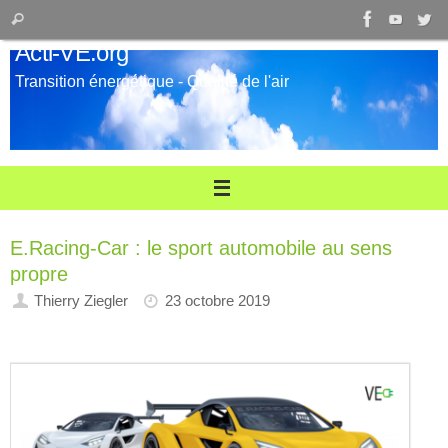
Passer
Recherche
Rechercher
au
pour
Acti-VE.org
contenu
:
Transition énergétique - Qualité de l'air
E.Racing-Car : le sport automobile au sens
propre
Thierry Ziegler
23 octobre 2019