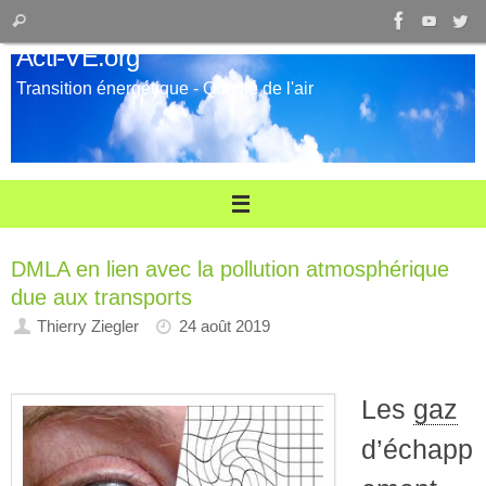
Passer
Recherche
Rechercher
au
pour
Acti-VE.org
contenu
:
Transition énergétique - Qualité de l'air
DMLA en lien avec la pollution atmosphérique
due aux transports
Thierry Ziegler
24 août 2019
Les
gaz
d’échapp