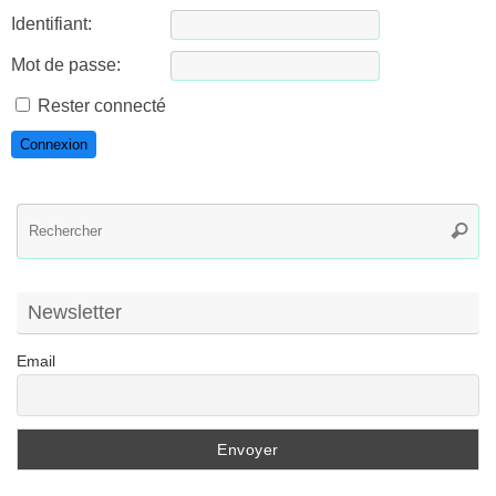
Identifiant:
Mot de passe:
Rester connecté
Connexion
R
Reche
po
:
Newsletter
Email