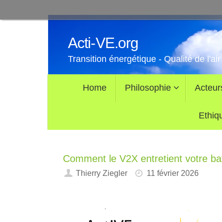
Passer
au
Acti-VE.org
contenu
Transition énergétique - Qualité de l'air
Passer
Home
Philosophie
Acteur
au
contenu
Ethiq
Comment le V2X entretient votre bat
Thierry Ziegler
11 février 2026