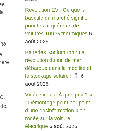
es
Révolution EV : Ce que la
is
bascule du marché signifie
pour les acquéreurs de
voitures 100 % thermiques
6
 »
août 2026
Batteries Sodium-Ion : La
ie
révolution du sel de mer
énère
débarque dans la mobilité et
le stockage solaire !
6
août 2026
Vidéo virale « À quel prix ? »
 C.
: Démontage point par point
ide,
d’une désinformation bien
rodée sur la voiture
électrique
6 août 2026