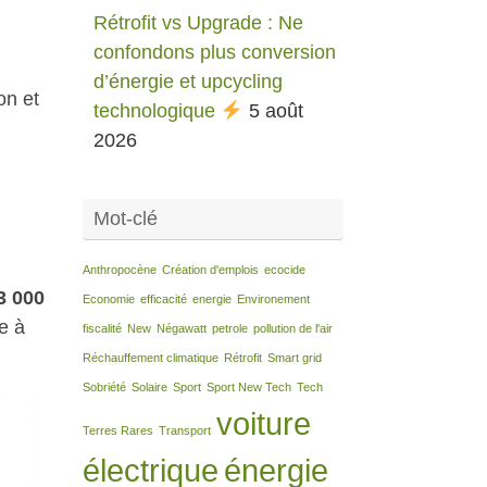
Rétrofit vs Upgrade : Ne
confondons plus conversion
d’énergie et upcycling
on et
technologique
5 août
2026
Mot-clé
Anthropocène
Création d'emplois
ecocide
3 000
Economie
efficacité
energie
Environement
e à
fiscalité
New
Négawatt
petrole
pollution de l'air
Réchauffement climatique
Rétrofit
Smart grid
Sobriété
Solaire
Sport
Sport New Tech
Tech
voiture
Terres Rares
Transport
électrique
énergie