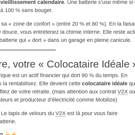
e
vieillissement calendaire
. Une batterie s’use même si 
ée à 100 % sans bouger.
s sa « zone de confort » (entre 20 % et 80 %). En la faisa
douce, vous entretenez la chimie interne. Elle reste act
batterie qui « dort » dans un garage en pleine canicule.
re, votre « Colocataire Idéale 
trique est un actif financier qui dort 90 % du temps. En
 la rentabilisez. Elle devient cette
colocataire idéale
qu
tez de votre retraite. (mais attention aux contrat
V2X
o
eurs et producteur d’électricité comme Mobilize)
 Le tapis de velours du
V2X
est là pour vous faire
tterie.