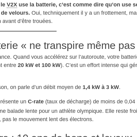
 le
V2X
use la batterie, c’est comme dire qu’on use s
de velours.
Oui, techniquement il y a un frottement, ma
 avant d’être trouées.
terie « ne transpire même pas
ance. Quand vous accélérez sur l’autoroute, votre batter
t entre
20 kW et 100 kW
). C’est un effort intense qui g
ison, on parle d’un débit moyen de
1,4 kW à 3 kW
.
eprésente un
C-rate
(taux de décharge) de moins de 0,04
’une balade lente pour un athlète olympique. Elle reste fro
es, pas le mouvement lent des électrons.