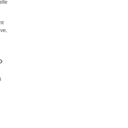
elle
nt
ive,
»
i
u