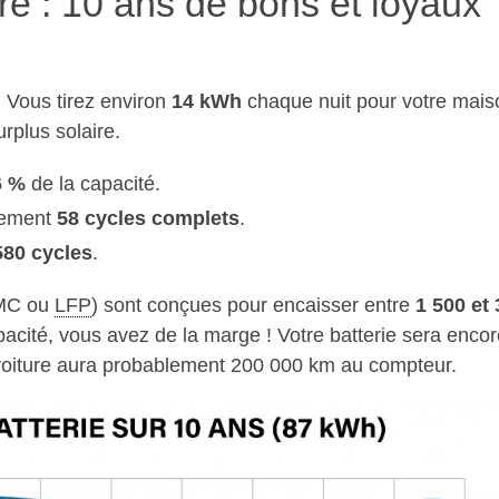
ure : 10 ans de bons et loyaux
. Vous tirez environ
14 kWh
chaque nuit pour votre mais
rplus solaire.
6 %
de la capacité.
lement
58 cycles complets
.
580 cycles
.
NMC ou
LFP
) sont conçues pour encaisser entre
1 500 et 
acité, vous avez de la marge ! Votre batterie sera encor
voiture aura probablement 200 000 km au compteur.