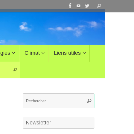
Recherche
Rechercher
pour
:
gies
Climat
Liens utiles
Recherche pour :
Rechercher
Recherche
Rechercher
pour
:
Newsletter