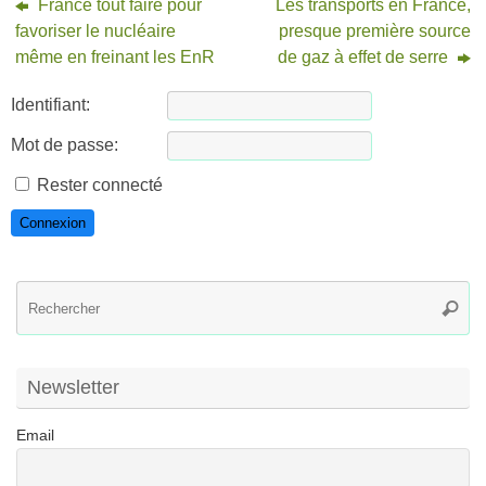
France tout faire pour
Les transports en France,
favoriser le nucléaire
presque première source
même en freinant les EnR
de gaz à effet de serre
Identifiant:
Mot de passe:
Rester connecté
Connexion
R
Reche
po
:
Newsletter
Email