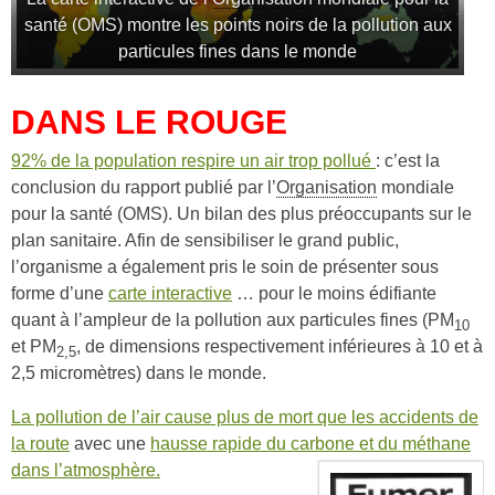
santé (OMS) montre les points noirs de la pollution aux
particules fines dans le monde
DANS LE ROUGE
92% de la population respire un air trop pollué
: c’est la
conclusion du rapport publié par l’
Organisation
mondiale
pour la santé (OMS). Un bilan des plus préoccupants sur le
plan sanitaire. Afin de sensibiliser le grand public,
l’organisme a également pris le soin de présenter sous
forme d’une
carte interactive
… pour le moins édifiante
quant à l’ampleur de la pollution aux particules fines (PM
10
et PM
, de dimensions respectivement inférieures à 10 et à
2,5
2,5 micromètres) dans le monde.
La pollution de l’air cause plus de mort que les accidents de
la route
avec une
hausse rapide du carbone et du méthane
dans l’atmosphère.