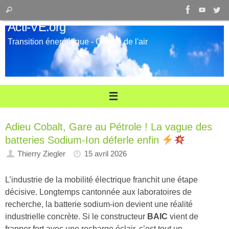
Passer
Recherche
Rechercher
au
pour
Acti-VE.org
contenu
:
Transition énergétique - Qualité de l'air
Adieu Cobalt, Gare au Pétrole ! La vague des
batteries Sodium-Ion déferle enfin
Thierry Ziegler
15 avril 2026
L’industrie de la mobilité électrique franchit une étape
décisive. Longtemps cantonnée aux laboratoires de
recherche, la batterie sodium-ion devient une réalité
industrielle concrète. Si le constructeur
BAIC
vient de
frapper fort avec une recharge éclair, c’est tout un