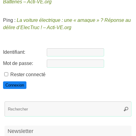
Batteries – Acti-VE.org
Ping :
La voiture électrique : une « arnaque » ? Réponse au
délire d’ElecTruc ! – Acti-VE.org
Identifiant:
Mot de passe:
Rester connecté
Connexion
R
Reche
po
:
Newsletter