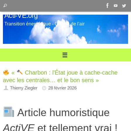
Passer
Recherche
Rechercher
au
pour
Acti-VE.org
contenu
:
Transition énergétique - Qualité de l'air
«
Charbon : l’État joue à cache-cache
avec les centrales… et le bon sens »
Thierry Ziegler
28 février 2026
Article humoristique
ActiVE
et tellement vrai !