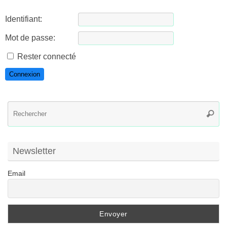
Identifiant:
Mot de passe:
Rester connecté
Connexion
R
Reche
po
:
Newsletter
Email