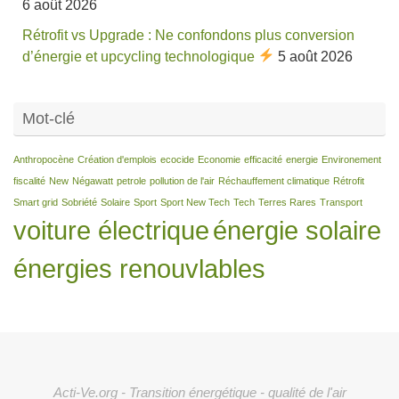
6 août 2026
Rétrofit vs Upgrade : Ne confondons plus conversion
d’énergie et upcycling technologique
5 août 2026
Mot-clé
Anthropocène
Création d'emplois
ecocide
Economie
efficacité
energie
Environement
fiscalité
New
Négawatt
petrole
pollution de l'air
Réchauffement climatique
Rétrofit
Smart grid
Sobriété
Solaire
Sport
Sport New Tech
Tech
Terres Rares
Transport
voiture électrique
énergie solaire
énergies renouvlables
Acti-Ve.org - Transition énergétique - qualité de l'air