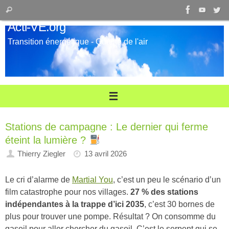
Passer
Recherche
Rechercher
au
pour
Acti-VE.org
contenu
:
Transition énergétique - Qualité de l'air
Stations de campagne : Le dernier qui ferme
éteint la lumière ?
Thierry Ziegler
13 avril 2026
Le cri d’alarme de
Martial You
, c’est un peu le scénario d’un
film catastrophe pour nos villages.
27 % des stations
indépendantes à la trappe d’ici 2035
, c’est 30 bornes de
plus pour trouver une pompe. Résultat ? On consomme du
gasoil pour aller chercher du gasoil. C’est le serpent qui se