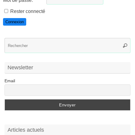
Mot de passe:
Rester connecté
Connexion
R
Reche
po
:
Newsletter
Email
Articles actuels