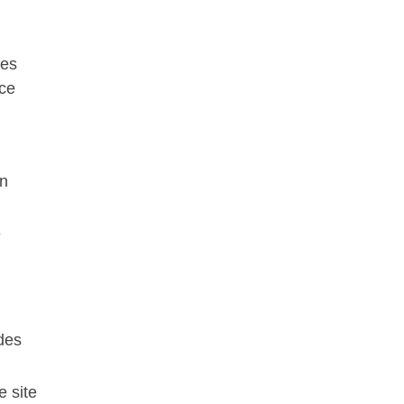
des
nce
on
e
 des
e site