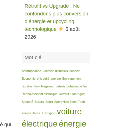
Rétrofit vs Upgrade : Ne
confondons plus conversion
d’énergie et upcycling
technologique
5 août
2026
Mot-clé
Anthropocène
Création d'emplois
ecocide
Economie
efficacité
energie
Environement
fiscalité
New
Négawatt
petrole
pollution de l'air
Réchauffement climatique
Rétrofit
Smart grid
Sobriété
Solaire
Sport
Sport New Tech
Tech
voiture
Terres Rares
Transport
électrique
énergie
té qui