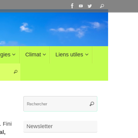
Recherche
Rechercher
pour
:
gies
Climat
Liens utiles
Recherche pour :
Rechercher
Recherche
Rechercher
pour
:
 Fini
Newsletter
al,