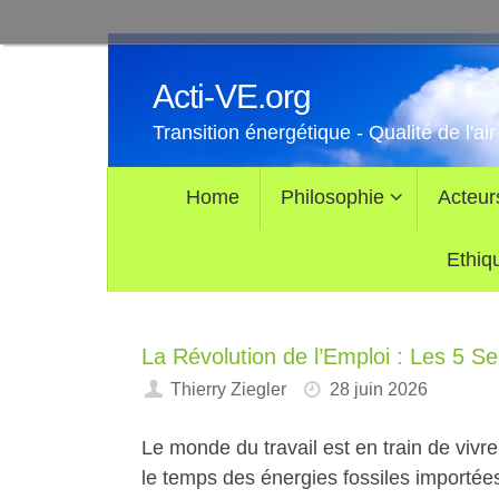
Passer
au
Acti-VE.org
contenu
Transition énergétique - Qualité de l'air
Passer
Home
Philosophie
Acteur
au
contenu
Ethiq
La Révolution de l’Emploi : Les 5 Se
Thierry Ziegler
28 juin 2026
Le monde du travail est en train de vivre
le temps des énergies fossiles importée