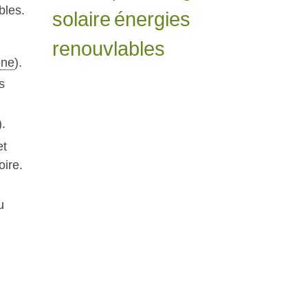
bles.
solaire
énergies
renouvlables
ène
).
s
.
et
oire.
u