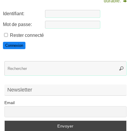
durable.
Identifiant:
Mot de passe:
Rester connecté
Connexion
R
Reche
po
:
Newsletter
Email