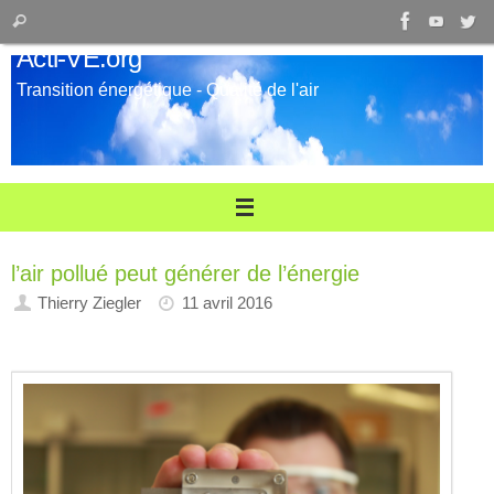
Passer
Recherche
Rechercher
au
pour
Acti-VE.org
contenu
:
Transition énergétique - Qualité de l'air
l’air pollué peut générer de l’énergie
Thierry Ziegler
11 avril 2016