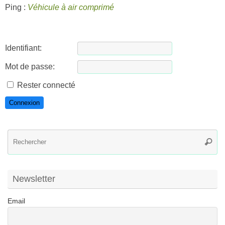
Ping :
Véhicule à air comprimé
Identifiant:
Mot de passe:
Rester connecté
Connexion
R
Reche
po
:
Newsletter
Email