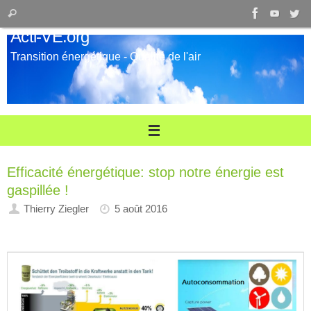
Passer
Recherche
Rechercher
au
pour
Acti-VE.org
contenu
:
Transition énergétique - Qualité de l'air
Efficacité énergétique: stop notre énergie est
gaspillée !
Thierry Ziegler
5 août 2016